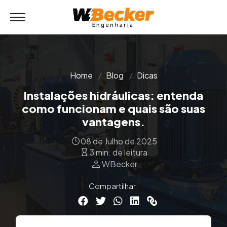
Home
Blog
Dicas
Instalações hidráulicas: entenda
como funcionam e quais são suas
vantagens.
08 de Julho de 2025
3 min. de leitura
person
WBecker
Compartilhar: