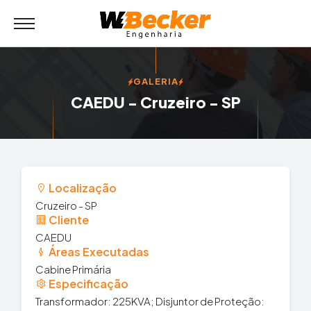
GALERIA
CAEDU - Cruzeiro - SP
Localização
Cruzeiro - SP
Cliente
CAEDU
Áreas Executadas
Cabine Primária
Especificação
Transformador: 225KVA; Disjuntor de Proteção: