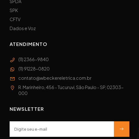
SPDA
SPK
CFTV
Dados e Voz
ATENDIMENTO
(11) 2366-9840
(11) 91228-0820
contato@wbeckereletrica.com.br
R. Marinheiro, 456 - Tucuruvi, São Paulo - SP, 02303-
000
NEWSLETTER