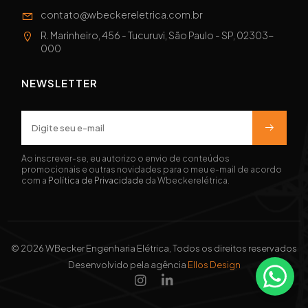
contato@wbeckereletrica.com.br
R. Marinheiro, 456 - Tucuruvi, São Paulo - SP, 02303-
000
NEWSLETTER
Ao inscrever-se, eu autorizo o envio de conteúdos
promocionais e outras novidades para o meu e-mail de acordo
com a
Política de Privacidade
da Wbeckerelétrica.
© 2026 WBecker Engenharia Elétrica, Todos os direitos reservados
Desenvolvido pela agência
Ellos Design