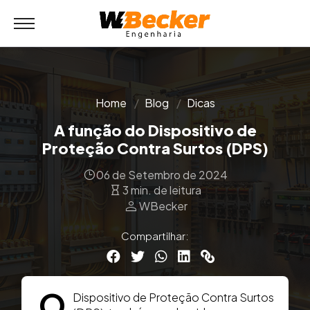
Home
Blog
Dicas
A função do Dispositivo de
Proteção Contra Surtos (DPS)
06 de Setembro de 2024
3 min. de leitura
person
WBecker
Compartilhar:
O
Dispositivo de Proteção Contra Surtos