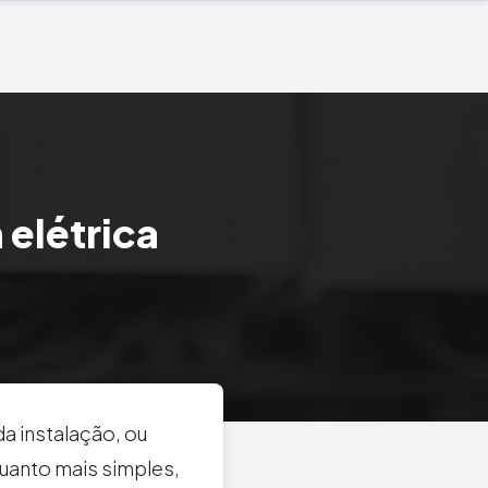
elétrica
a instalação, ou
Quanto mais simples,