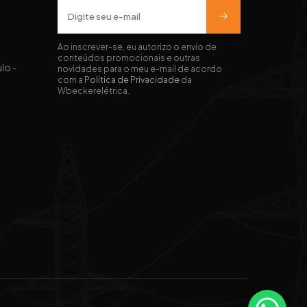
r
Ao inscrever-se, eu autorizo o envio de
conteúdos promocionais e outras
ulo -
novidades para o meu e-mail de acordo
com a
Política de Privacidade
da
Wbeckerelétrica.