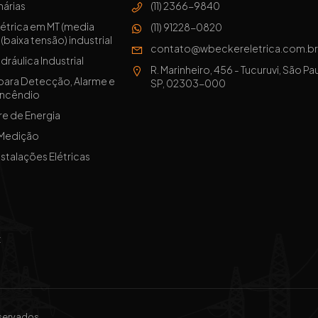
márias
(11) 2366-9840
létrica em MT (media
(11) 91228-0820
(baixa tensão) industrial
contato@wbeckereletrica.com.b
dráulica Industrial
R. Marinheiro, 456 - Tucuruvi, São Pa
 para Detecção, Alarme e
SP, 02303-000
Incêndio
re de Energia
 Medição
stalações Elétricas
z
eservados