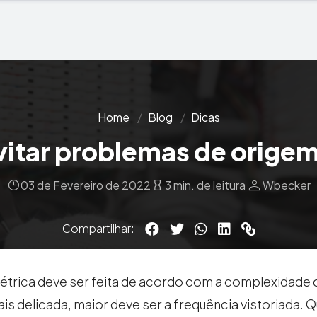
Home
Blog
Dicas
itar problemas de origem 
person
03 de Fevereiro de 2022
3 min. de leitura
Wbecker
Compartilhar:
trica deve ser feita de acordo com a complexidade d
ais delicada, maior deve ser a frequência vistoriada. 