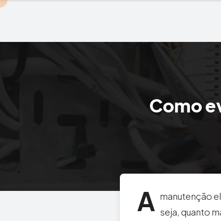
Como ev
A
manutenção elé
seja, quanto m