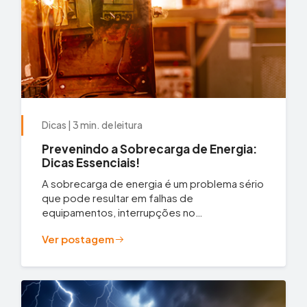
Dicas | 3 min. de leitura
Prevenindo a Sobrecarga de Energia:
Dicas Essenciais!
A sobrecarga de energia é um problema sério
que pode resultar em falhas de
equipamentos, interrupções no
fornecimento de energia e, em casos graves,
Ver postagem
incêndios. Com...