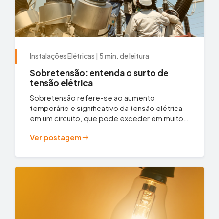
Instalações Elétricas | 5 min. de leitura
Sobretensão: entenda o surto de
tensão elétrica
Sobretensão refere-se ao aumento
temporário e significativo da tensão elétrica
em um circuito, que pode exceder em muito
os valores normais projetados para um
Ver postagem
sistema...