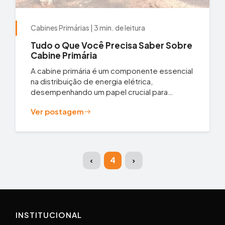
Cabines Primárias | 3 min. de leitura
Tudo o Que Você Precisa Saber Sobre
Cabine Primária
A cabine primária é um componente essencial
na distribuição de energia elétrica,
desempenhando um papel crucial para
garantir que a energia chegue de forma
Ver postagem
segura e...
(current)
‹
4
›
INSTITUCIONAL