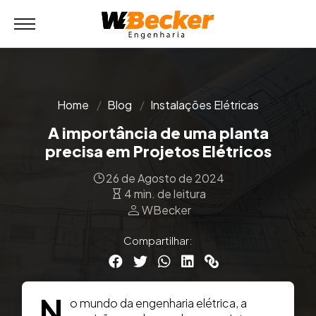
Home
Blog
Instalações Elétricas
A importância de uma planta
precisa em Projetos Elétricos
26 de Agosto de 2024
4 min. de leitura
person
WBecker
Compartilhar:
N
o mundo da engenharia elétrica, a