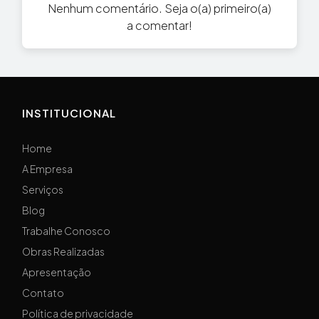
Nenhum comentário. Seja o(a) primeiro(a)
a comentar!
INSTITUCIONAL
Home
A Empresa
Serviços
Blog
Trabalhe Conosco
Obras Realizadas
Apresentação
Contato
Política de privacidade