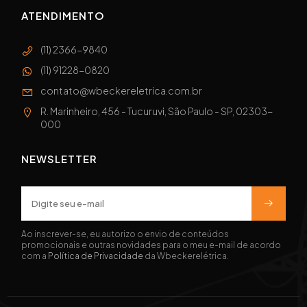
ATENDIMENTO
(11) 2366-9840
(11) 91228-0820
contato@wbeckereletrica.com.br
R. Marinheiro, 456 - Tucuruvi, São Paulo - SP, 02303-
000
NEWSLETTER
Ao inscrever-se, eu autorizo o envio de conteúdos
promocionais e outras novidades para o meu e-mail de acordo
com a
Política de Privacidade
da Wbeckerelétrica.