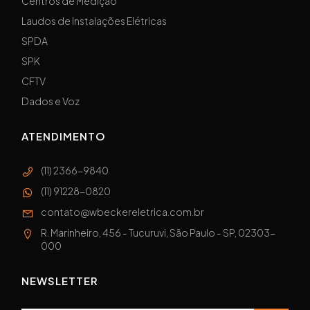
Centros de Medição
Laudos de Instalações Elétricas
SPDA
SPK
CFTV
Dados e Voz
ATENDIMENTO
(11) 2366-9840
(11) 91228-0820
contato@wbeckereletrica.com.br
R. Marinheiro, 456 - Tucuruvi, São Paulo - SP, 02303-
000
NEWSLETTER